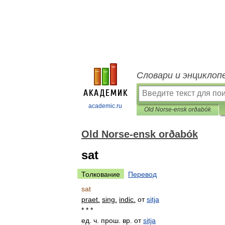
Словари и энциклоп
academic.ru
Old Norse-ensk orðabók
Old Norse-ensk orðabók
sat
Толкование
Перевод
sat
praet
.
sing
.
indic
.
от
sitja
* * *
ед
.
ч
.
прош
.
вр
.
от
sitja