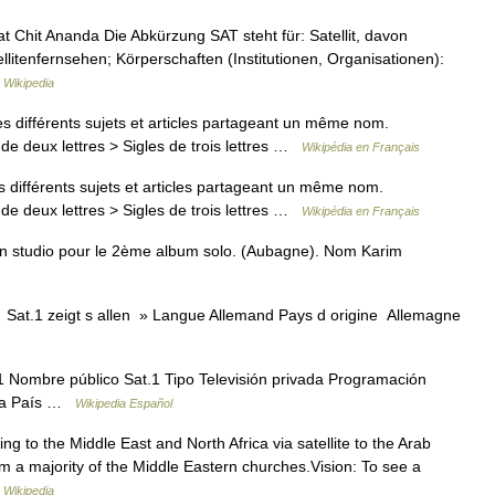
at Chit Ananda Die Abkürzung SAT steht für: Satellit, davon
ellitenfernsehen; Körperschaften (Institutionen, Organisationen):
 Wikipedia
 différents sujets et articles partageant un même nom.
de deux lettres > Sigles de trois lettres …
Wikipédia en Français
différents sujets et articles partageant un même nom.
de deux lettres > Sigles de trois lettres …
Wikipédia en Français
at, en studio pour le 2ème album solo. (Aubagne). Nom Karim
Sat.1 zeigt s allen » Langue Allemand Pays d origine Allemagne
 Nombre público Sat.1 Tipo Televisión privada Programación
dia País …
Wikipedia Español
g to the Middle East and North Africa via satellite to the Arab
m a majority of the Middle Eastern churches.Vision: To see a
…
Wikipedia