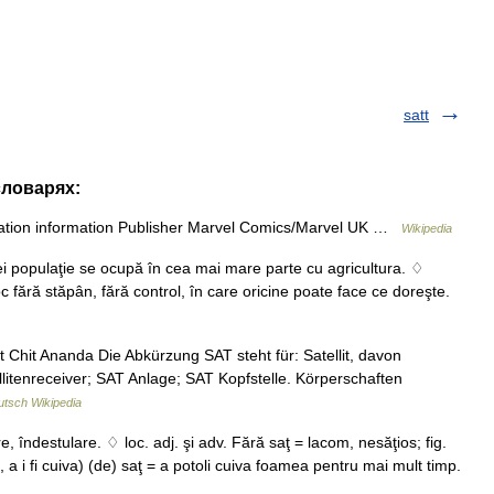
satt
словарях:
ication information Publisher Marvel Comics/Marvel UK …
Wikipedia
ei populaţie se ocupă în cea mai mare parte cu agricultura. ♢
oc fără stăpân, fără control, în care oricine poate face ce doreşte.
t Chit Ananda Die Abkürzung SAT steht für: Satellit, davon
ellitenreceiver; SAT Anlage; SAT Kopfstelle. Körperschaften
tsch Wikipedia
e, îndestulare. ♢ loc. adj. şi adv. Fără saţ = lacom, nesăţios; fig.
ne, a i fi cuiva) (de) saţ = a potoli cuiva foamea pentru mai mult timp.