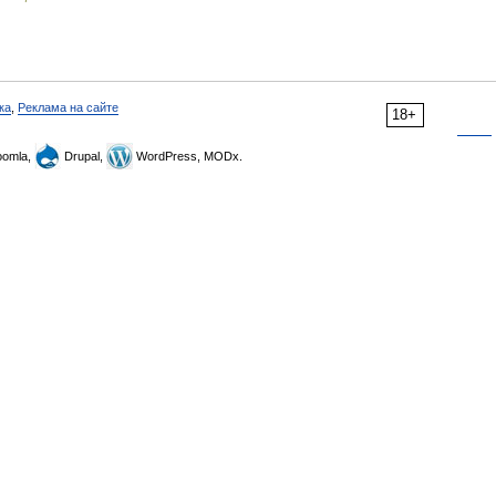
ка
,
Реклама на сайте
18+
omla,
Drupal,
WordPress, MODx.