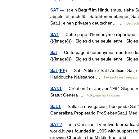
SAT
— ist ein Begriff im Hinduismus, siehe S
abgeleitet auch für: Satellitenempfänger; Sat
Sat.1, einen privaten deutschen… …
Deutsch
SAT
— Cette page d’homonymie répertorie les
{{{image}}} Sigles d une seule lettre Sigles 
Sat
— Cette page d’homonymie répertorie les 
{{{image}}} Sigles d une seule lettre Sigles 
Sat (FF)
— Sat l Artificier Sat l Artificier S
Haddouche Naissance …
Wikipédia en Français
SAT.1
— Création 1er Janvier 1984 Slogan « 
Statut Généra …
Wikipédia en Français
Sat.1
— Saltar a navegación, búsqueda Sat.1
Generalista Propietario ProSiebenSat.1 Me
SAT-7
— is a Christian TV network broadcastin
world.It was founded in 1995 with support fro
growing Church in the Middle East and… 