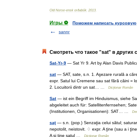
Old
Norse
-
ensk
orðabók
.
2013
.
Игры ⚽
Поможем написать курсовую
sannr
Смотреть что такое "sat" в других 
Sat-Yr-9
— Sat Yr 9. Art by Alan Davis Publ
sat
— SAT, sate, s.n. 1. Aşezare rurală a căr
expr. Satul lui Cremene sau sat fără câini = l
2. Locuitorii dintr un sat… …
Dicționar Român
Sat
— ist ein Begriff im Hinduismus, siehe Sa
abgeleitet auch für: Satellitenfernsehen; Sat
(Institutionen, Organisationen): SAT… …
Deu
saţ
— s.n. (pop.) Senzaţia celui sătul; saturar
nepotolit, neistovit. ♢ expr. A ţine (sau a i ţi
A şi ţine saţul …
Dicționar Român