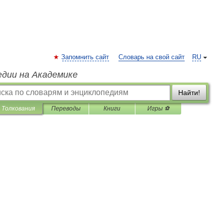
Запомнить сайт
Словарь на свой сайт
RU
едии на Академике
Найти!
Толкования
Переводы
Книги
Игры ⚽